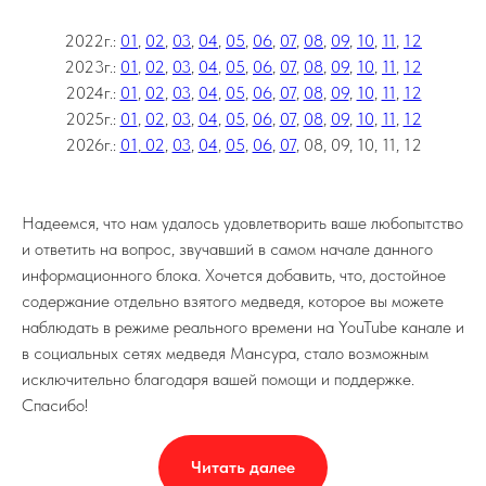
2022г.:
01
,
02
,
03
,
04
,
05
,
06
,
07
,
08
,
09
,
10
,
11
,
12
2023г.:
01
,
02
,
03
,
04
,
05
,
06
,
07
,
08
,
09
,
10
,
11
,
12
2024г.:
01
,
02
,
03
,
04
,
05
,
06
,
07
,
08
,
09
,
10
,
11
,
12
2025г.:
01
,
02
,
03
,
04
,
05
,
06
,
07
,
08
,
09
,
10
,
11
,
12
2026г.:
01
,
02
,
03
,
04
,
05
,
06
,
07
, 08, 09, 10, 11, 12
Надеемся, что нам удалось удовлетворить ваше любопытство
и ответить на вопрос, звучавший в самом начале данного
информационного блока. Хочется добавить, что, достойное
содержание отдельно взятого медведя, которое вы можете
наблюдать в режиме реального времени на YouTube канале и
в социальных сетях медведя Мансура, стало возможным
исключительно благодаря вашей помощи и поддержке.
Спасибо!
Читать далее