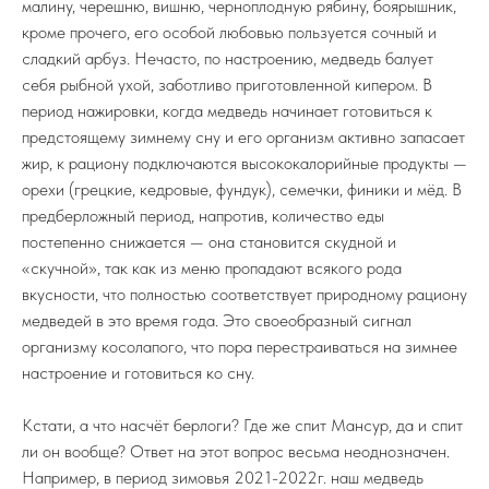
малину, черешню, вишню, черноплодную рябину, боярышник,
кроме прочего, его особой любовью пользуется сочный и
сладкий арбуз. Нечасто, по настроению, медведь балует
себя рыбной ухой, заботливо приготовленной кипером. В
период нажировки, когда медведь начинает готовиться к
предстоящему зимнему сну и его организм активно запасает
жир, к рациону подключаются высококалорийные продукты —
орехи (грецкие, кедровые, фундук), семечки, финики и мёд. В
предберложный период, напротив, количество еды
постепенно снижается — она становится скудной и
«скучной», так как из меню пропадают всякого рода
вкусности, что полностью соответствует природному рациону
медведей в это время года. Это своеобразный сигнал
организму косолапого, что пора перестраиваться на зимнее
настроение и готовиться ко сну.
Кстати, а что насчёт берлоги? Где же спит Мансур, да и спит
ли он вообще? Ответ на этот вопрос весьма неоднозначен.
Например, в период зимовья 2021-2022г. наш медведь