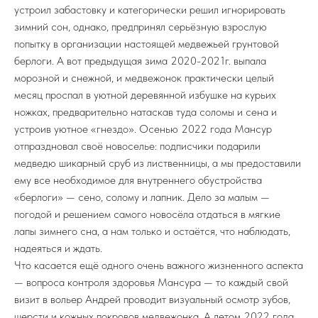
устроил забастовку и категорически решил игнорировать
зимний сон, однако, предпринял серьёзную взрослую
попытку в организации настоящей медвежьей грунтовой
берлоги. А вот предыдущая зима 2020-2021г. выпала
морозной и снежной, и медвежонок практически целый
месяц проспал в уютной деревянной избушке на курьих
ножках, предварительно натаскав туда соломы и сена и
устроив уютное «гнездо». Осенью 2022 года Мансур
отпраздновал своё новоселье: подписчики подарили
медведю шикарный сруб из лиственницы, а мы предоставили
ему все необходимое для внутреннего обустройства
«берлоги» — сено, солому и лапник. Дело за малым —
погодой и решением самого новосёла отдаться в мягкие
лапы зимнего сна, а нам только и остаётся, что наблюдать,
надеяться и ждать.
Что касается ещё одного очень важного жизненного аспекта
— вопроса контроля здоровья Мансура — то каждый свой
визит в вольер Андрей проводит визуальный осмотр зубов,
шерсти и кожных покровов медвежонка. А летом 2022 года