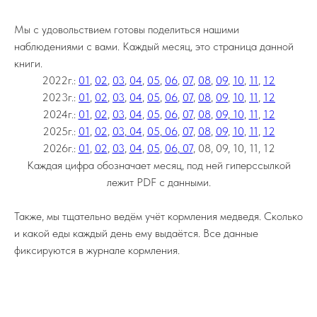
Мы с удовольствием готовы поделиться нашими
наблюдениями с вами. Каждый месяц, это страница данной
книги.
2022г.:
01
,
02
,
03
,
04
,
05
,
06
,
07
,
08
,
09
,
10
,
11
,
12
2023г.:
01
,
02
,
03
,
04
,
05
,
06
,
07
,
08
,
09
,
10
,
11
,
12
2024г.:
01
,
02
,
03
,
04
,
05
,
06
,
07
,
08
,
09
,
10
,
11
,
12
2025г.:
01
,
02
,
03
,
04
,
05
,
06
,
07
,
08
,
09
,
10
,
11
,
12
2026г.:
01
,
02
,
03
,
04
,
05
,
06
,
07
, 08, 09, 10, 11, 12
Каждая цифра обозначает месяц, под ней гиперссылкой
лежит PDF с данными.
Также, мы тщательно ведём учёт кормления медведя. Сколько
и какой еды каждый день ему выдаётся. Все данные
фиксируются в журнале кормления.