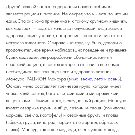
Другой важной частью содержания нашего любимца
является рацион и питание. Не секрет, что мы есть то, что мы
едим. Эта аксиома применима и к такому крупному хищнику,
как медведь, — ведь от качества получаемой пищи зависит
здоровье, самочувствие, настроение, красота и сила этого
могучего животного. Опираясь на труды учёных, довольно
продолжительное время наблюдавших поведение и привычки
бурых медведей, мы разработали сбалансированный
сезонный рацион, в состав которого включили всё самое
необходимое для полноценного и здорового питания
Мансура. РАЦИОН Мансура (
зима
,
весна
,
лето
и
осень
).
Основу меню составляет гречневая крупа, которая имеет
уникальный состав, богата витаминами и минеральными
веществами . Помимо этого, в ежедневный рацион Мансура
входят отварные куриные яйца, сезонные овощи (помидоры,
морковь, свёкла, картофель) и сезонные фрукты и плоды
(яблоки, груши, виноград, персики, нектарины, абрикосы,
сливы). Мансур, как и все медведи, очень уважает ягоды: