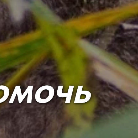
омочь