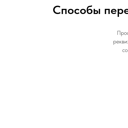
Способы пере
Прос
рекви
со
Карта:
4006 8000 2074 6490
Получатель:
Андрей Дмитриевич И.