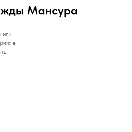
нужды Мансура
и или
риях в
ыть