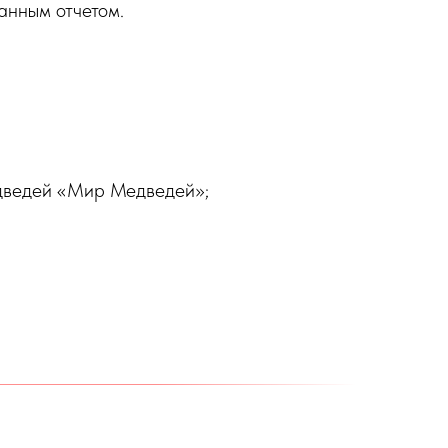
анным отчетом.
едведей «Мир Медведей»;