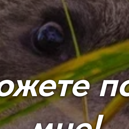
ожете п
мне!