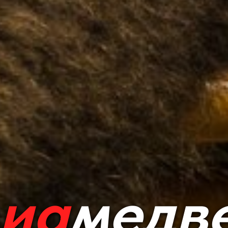
иа
медв